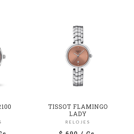
R100
TISSOT FLAMINGO
LADY
S
RELOJES
Gs.
$ 690 / Gs.