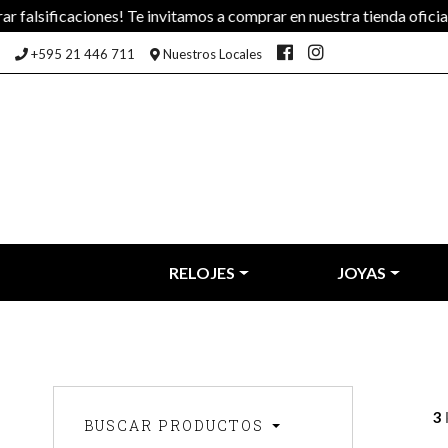
iones! Te invitamos a comprar en nuestra tienda oficial!
+595 21 446 711
Nuestros Locales
RELOJES
JOYAS
3
BUSCAR PRODUCTOS