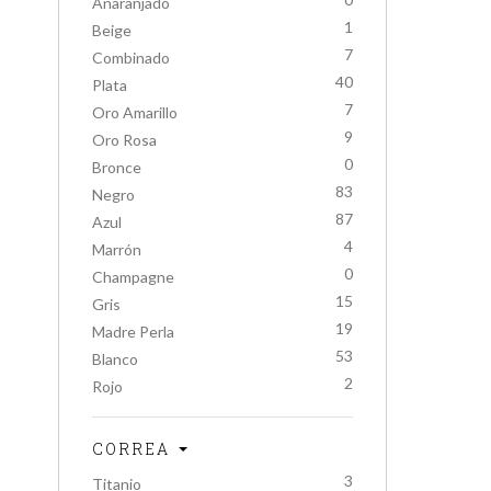
Anaranjado
1
Beige
7
Combinado
40
Plata
7
Oro Amarillo
9
Oro Rosa
0
Bronce
83
Negro
87
Azul
4
Marrón
0
Champagne
15
Gris
19
Madre Perla
53
Blanco
2
Rojo
CORREA
3
Titanio