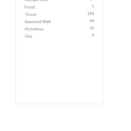
5
Fossil
183
Tissot
44
Raymond Weil
55
Victorinox
9
Oris