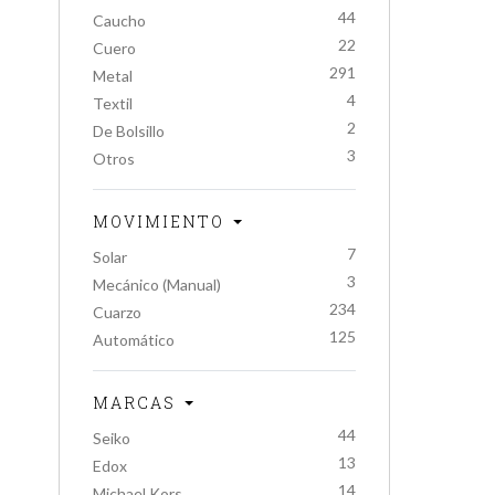
44
Caucho
22
Cuero
291
Metal
4
Textil
2
De Bolsillo
3
Otros
MOVIMIENTO
7
Solar
3
Mecánico (Manual)
234
Cuarzo
125
Automático
MARCAS
44
Seiko
13
Edox
14
Michael Kors