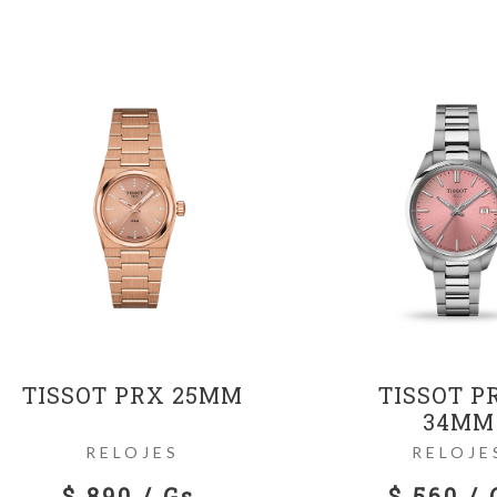
TISSOT PRX 25MM
TISSOT P
34MM
RELOJES
RELOJE
$ 890 / Gs.
$ 560 / 