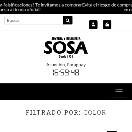
 falsificaciones! Te invitamos a comprar
Evita el riesgo de comprar
stra tienda oficial!
en nue
Asunción, Paraguay
16:59:49
FILTRADO POR:
COLOR