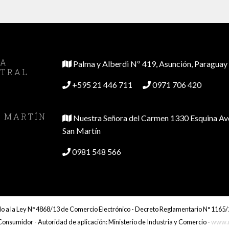
SA
Palma y Alberdi Nº 419, Asunción, Paraguay
TRAL
+595 21 446 711
0971 706 420
 MARTÍN
Nuestra Señora del Carmen 1330 Esquina Av
San Martín
0981 548 566
o a la Ley N° 4868/13 de Comercio Electrónico - Decreto Reglamentario N° 1165/
onsumidor - Autoridad de aplicación: Ministerio de Industria y Comercio -
www.m