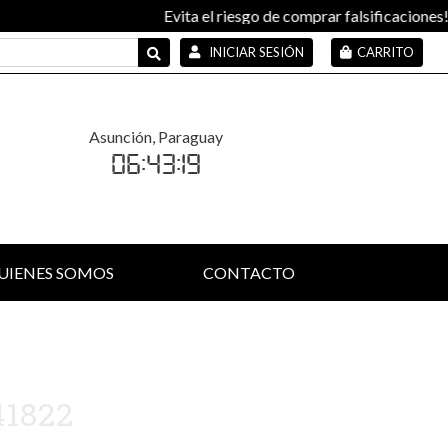
Evita el riesgo de comprar falsificaciones! Te invitamos a 
INICIAR SESIÓN
CARRITO
Asunción, Paraguay
06:43:20
UIENES SOMOS
CONTACTO
41822