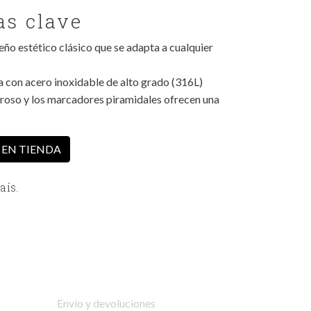
as clave
eño estético clásico que se adapta a cualquier
a con acero inoxidable de alto grado (316L)
roso y los marcadores piramidales ofrecen una
 EN TIENDA
aís.
Envío y devoluciones