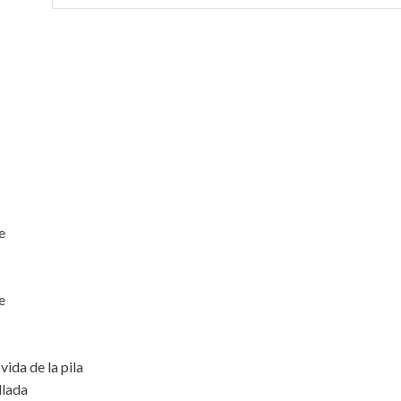
le
le
vida de la pila
illada