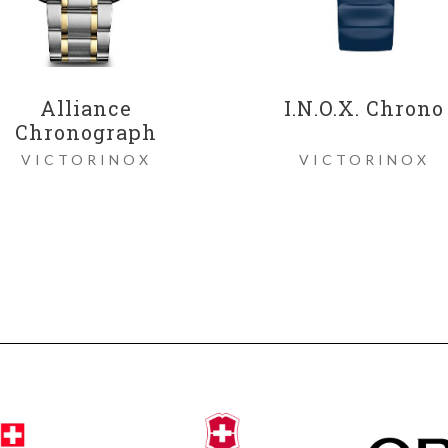
TISSOT T-RACE
SEIKO PRESAGE
POWERMATIC 80
41MM
SEIKO
TISSOT