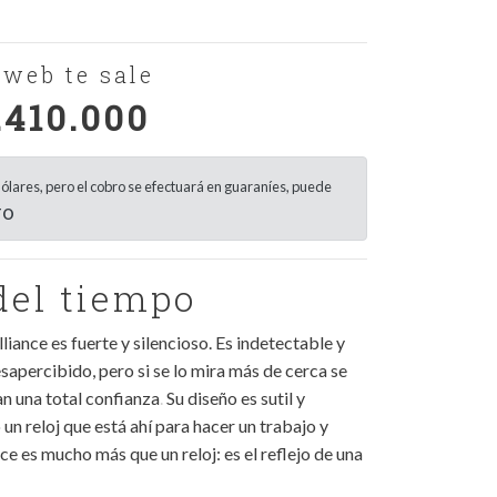
web te sale
.410.000
ólares, pero el cobro se efectuará en guaraníes, puede
TO
del tiempo
Alliance es fuerte y silencioso. Es indetectable y
sapercibido, pero si se lo mira más de cerca se
an una total confianza
.
Su diseño es sutil y
 un reloj que está ahí para hacer un trabajo y
nce es mucho más que un reloj: es el reflejo de una