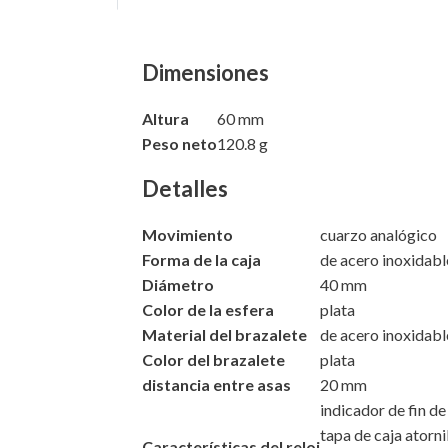
Dimensiones
Altura
60 mm
Peso neto
120.8 g
Detalles
Movimiento
cuarzo analógico
Forma de la caja
de acero inoxidab
Diámetro
40 mm
Color de la esfera
plata
Material del brazalete
de acero inoxidab
Color del brazalete
plata
distancia entre asas
20 mm
indicador de fin de 
tapa de caja atorn
Características del reloj